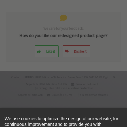
We care for your feedback.
How do you like our redesigned product page?
Like it
Dislike it
Contacto HARTING: HARTING Inc. of N.America Bowes Road 1370 60123-5538 Elgin USA
Soporte de HARTING: 866-278-0306
Dirección de E-mail
(Para preguntas relativas a nuestros productos)
Soporte del sitio web:
Dirección de E-mail
(Para problemas técnicos)
© HARTING Technology Group