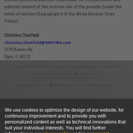
editorial content of this internet site of the provider (under the
terms of section 10 paragraph 3 of the Media Services State
Treaty).
Christina Chatfield
Christina.Chatfield@HARTING.com
1370 Bowes Rd
Elgin, IL 60123
Contacto HARTING: HARTING Inc. of N.America Bowes Road 1370 60123-5538 Elgin USA
Soporte de HARTING: 866-278-0306
Dirección de E-mail
(Para preguntas relativas a nuestros productos)
Soporte del sitio web:
Dirección de E-mail
(Para problemas técnicos)
© HARTING Technology Group
Inicio
Política de privacidad
Condiciones de uso
Condiciones de venta
Política de cookies
Aviso legal