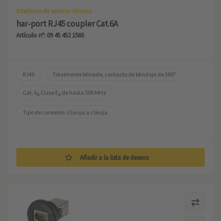
Interfaces de servicio técnico
har-port RJ45 coupler Cat.6A
Artículo nº: 09 45 452 1560
RJ45
Totalmente blinado, contacto de blindaje de 360°
Cat. 6
 Clase E
 de hasta 500 MHz
A
A
Tipo de conexión: Clavija a clavija
Añadir a la lista de deseos