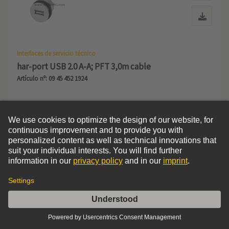
Interfaces de servicio técnico
har-port USB 2.0 A-A; PFT 3,0m cable
Artículo nº: 09 45 452 1924
USB 2.0
Longitud de cable: 3 m
Tipo de conexión: Clavija tipo A - conector tipo A
Añadir a la lista de deseos
Comparar
Ordenar por
Filters