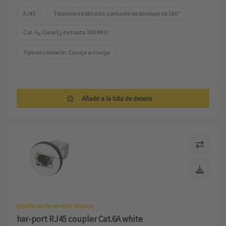
RJ45
Totalmente blinado, contacto de blindaje de 360°
Cat. 6
 Clase E
 de hasta 500 MHz
A
A
Tipo de conexión: Clavija a clavija
Añadir a la lista de deseos
Interfaces de servicio técnico
har-port RJ45 coupler Cat.6A white