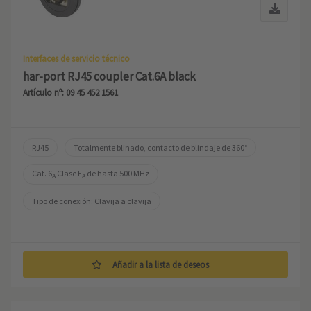
Interfaces de servicio técnico
har-port RJ45 coupler Cat.6A black
Artículo nº: 09 45 452 1561
RJ45
Totalmente blinado, contacto de blindaje de 360°
Cat. 6
 Clase E
 de hasta 500 MHz
A
A
Tipo de conexión: Clavija a clavija
Añadir a la lista de deseos