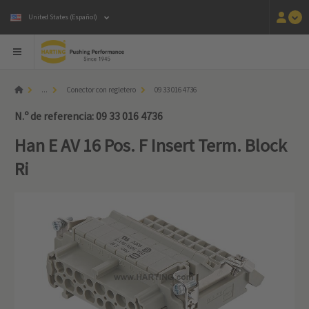
United States (Español)
...
Conector con regletero
09 33 016 4736
N.º de referencia: 09 33 016 4736
Han E AV 16 Pos. F Insert Term. Block
Ri