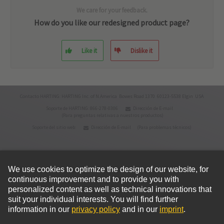
We care for your feedback.
How do you like our redesigned product page?
Like it
Dislike it
Contacto HARTING: HARTING Inc. of N.America Bowes Road 1370 60123-5538 Elgin USA
Soporte de HARTING: 866-278-0306
Dirección de E-mail
(Para preguntas relativas a nuestros productos)
Soporte del sitio web:
Dirección de E-mail
(Para problemas técnicos)
© HARTING Technology Group
Inicio
Política de privacidad
Condiciones de uso
Condiciones de venta
Política de cookies
Aviso legal