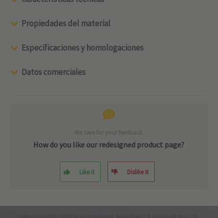
Propiedades del material
Especificaciones y homologaciones
Datos comerciales
We care for your feedback.
How do you like our redesigned product page?
Like it
Dislike it
Contacto HARTING: HARTING Inc. of N.America Bowes Road 1370 60123-5538 Elgin USA