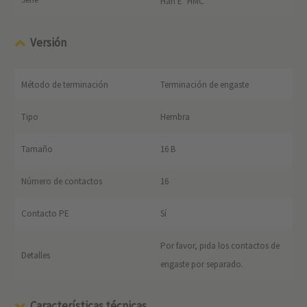
Han E
HMC
Versión
Método de terminación
Terminación de engaste
Tipo
Hembra
Tamaño
16 B
Número de contactos
16
Contacto PE
Sí
Por favor, pida los contactos de
Detalles
engaste por separado.
Características técnicas