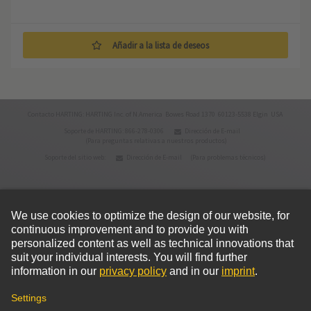
Añadir a la lista de deseos
Contacto HARTING: HARTING Inc. of N.America Bowes Road 1370 60123-5538 Elgin USA
Soporte de HARTING: 866-278-0306
Dirección de E-mail
(Para preguntas relativas a nuestros productos)
Soporte del sitio web:
Dirección de E-mail
(Para problemas técnicos)
© HARTING Technology Group
Inicio
Política de privacidad
Condiciones de uso
Condiciones de venta
Política de cookies
Aviso legal