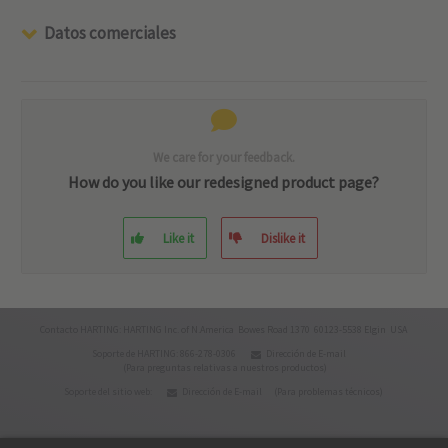
Datos comerciales
We care for your feedback.
How do you like our redesigned product page?
Like it
Dislike it
Contacto HARTING: HARTING Inc. of N.America Bowes Road 1370 60123-5538 Elgin USA
Soporte de HARTING: 866-278-0306
Dirección de E-mail
(Para preguntas relativas a nuestros productos)
Soporte del sitio web:
Dirección de E-mail
(Para problemas técnicos)