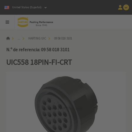
United States (Español)
...
HARTING UIC
09 58 018 3101
N.º de referencia: 09 58 018 3101
UIC558 18PIN-FI-CRT