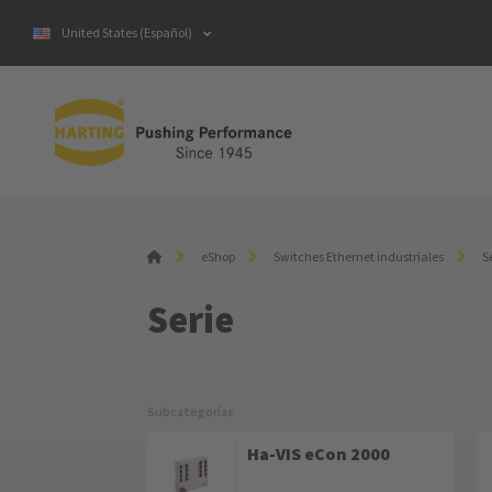
United States (Español)
eShop
Switches Ethernet industriales
S
Serie
Subcategorías
Ha-VIS eCon 2000