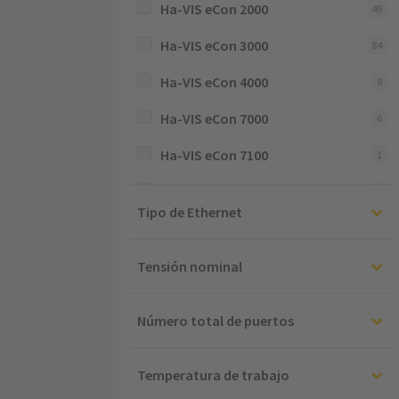
Ha-VIS eCon 2000
49
Ha-VIS eCon 3000
84
Ha-VIS eCon 4000
8
Ha-VIS eCon 7000
6
Ha-VIS eCon 7100
1
Ha-VIS eCon 9000
1
Tipo de Ethernet
Ha-VIS pCon 7000
2
Han-Modular®
1
Tensión nominal
Número total de puertos
Temperatura de trabajo