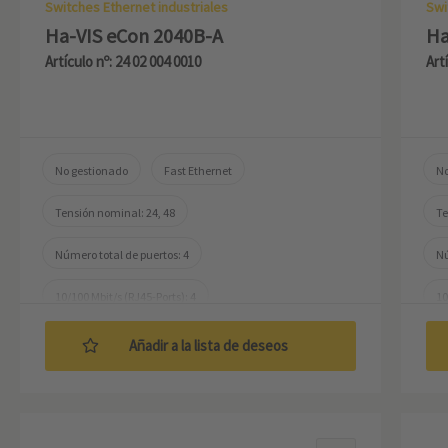
Switches Ethernet industriales
Swi
Ha-VIS eCon 2040B-A
Ha
Artículo nº: 24 02 004 0010
Art
No gestionado
Fast Ethernet
No
Tensión nominal: 24, 48
Te
Número total de puertos: 4
Nú
10/100 Mbit/s (RJ45-Ports): 4
10
Temperatura de trabajo: ‌0 ... +55 °C
10
Añadir a la lista de deseos
Te