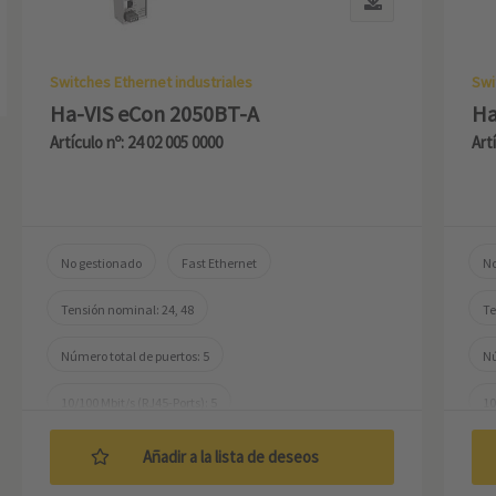
Switches Ethernet industriales
Swi
Ha-VIS eCon 2050BT-A
Ha
Artículo nº: 24 02 005 0000
Art
No gestionado
Fast Ethernet
No
Tensión nominal: 24, 48
Te
Número total de puertos: 5
Nú
10/100 Mbit/s (RJ45-Ports): 5
10
Temperatura de trabajo: -40 ... +70 °C
Te
Añadir a la lista de deseos