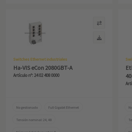
Switches Ethernet industriales
Swi
Ha-VIS eCon 2080GBT-A
Et
40
Artículo nº: 24 02 408 0000
Art
No gestionado
Full Gigabit Ethernet
No
Tensión nominal: 24, 48
Te