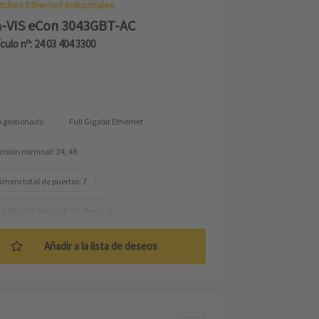
tches Ethernet industriales
-VIS eCon 3043GBT-AC
ículo nº: 24 03 404 3300
 gestionado
Full Gigabit Ethernet
nsión nominal: 24, 48
mero total de puertos: 7
/100/1000 Mbit/s (RJ45-Ports): 4
00 Mbit/s (Mini GBIC-Ports): 3
Añadir a la lista de deseos
mperatura de trabajo: -40 ... +70 °C