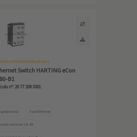
tches Ethernet industriales
hernet Switch HARTING eCon
80-B1
ículo nº: 20 77 208 3001
 gestionado
Fast Ethernet
nsión nominal: 24, 48