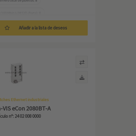
mero total de puertos: 8
/100 Mbit/s (M12D-Ports): 8
mperatura de trabajo: -40 ... +70 °C
Añadir a la lista de deseos
tches Ethernet industriales
-VIS eCon 2080BT-A
ículo nº: 24 02 008 0000