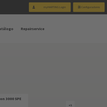
myHARTING Login
Configuradores
catálogo
Repairservice
Con 3000 SPE
+5