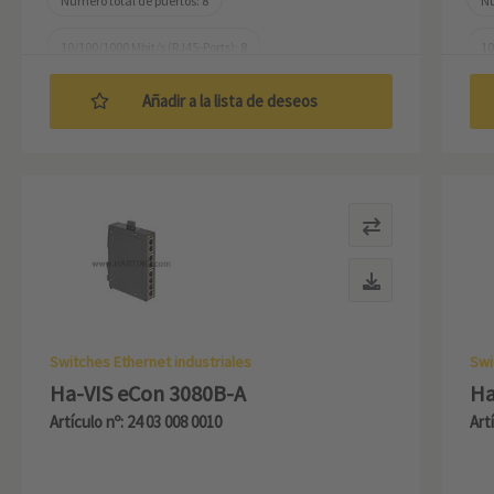
Número total de puertos: 8
Nú
10/100/1000 Mbit/s (RJ45-Ports): 8
10
Temperatura de trabajo: -40 ... +70 °C
Te
Añadir a la lista de deseos
Switches Ethernet industriales
Swi
Ha-VIS eCon 3080B-A
Ha
Artículo nº: 24 03 008 0010
Art