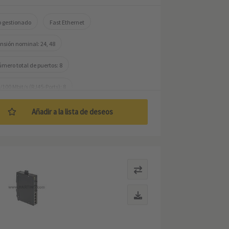
 gestionado
Fast Ethernet
nsión nominal: 24, 48
mero total de puertos: 8
/100 Mbit/s (RJ45-Ports): 8
mperatura de trabajo: -40 ... +70 °C
Añadir a la lista de deseos