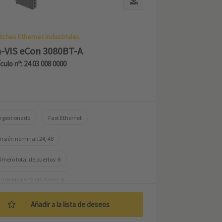
tches Ethernet industriales
-VIS eCon 3080BT-A
ículo nº: 24 03 008 0000
 gestionado
Fast Ethernet
nsión nominal: 24, 48
mero total de puertos: 8
/100 Mbit/s (RJ45-Ports): 8
mperatura de trabajo: -40 ... +70 °C
Añadir a la lista de deseos