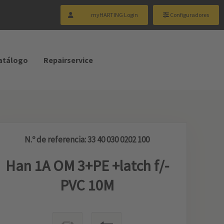
myHARTING Login
Configuradores
catálogo
Repairservice
N.º de referencia: 33 40 030 0202 100
Han 1A OM 3+PE +latch f/-
PVC 10M