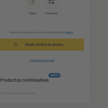
Notas
Comparar
All functionalities, price and availability after
sign in
.
Añadir a la lista de deseos
Consultar por e-mail
NUEVO
Productos combinables
no hay datos disponibles