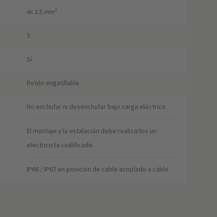
4x 2.5 mm²
3
Sí
Retén engatillable
No enchufar ni desenchufar bajo carga eléctrica.
El montaje y la estalación debe realizarlos un
electricista cualificado.
IP66 / IP67 en posición de cable acoplado a cable