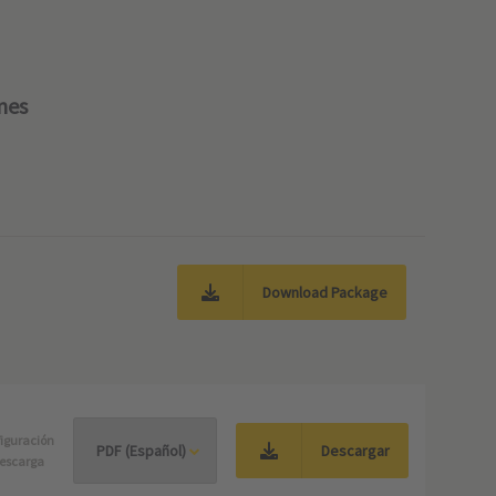
nes
Download Package
iguración
Descargar
escarga