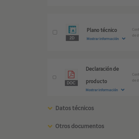
Plano técnico
Conf
de d
Mostrar información
Declaración de
Conf
producto
de d
Mostrar información
Datos técnicos
Otros documentos