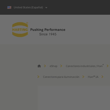
United States (Español)
®
eShop
Conectores industriales / Han
Conectores para iluminación
Han® 1A