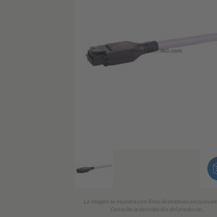
La imagen se muestra con fines ilustrativos exclusiva
Consulte la descripción del producto.