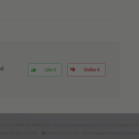
ed
Like it
Dislike it
Contacto HARTING: HARTING Inc. of N.America Bowes Road 1370 60123-5538 Elgin USA
 HARTING: 866-278-0306
Dirección de E-mail
(Para preguntas relativas a nuestros