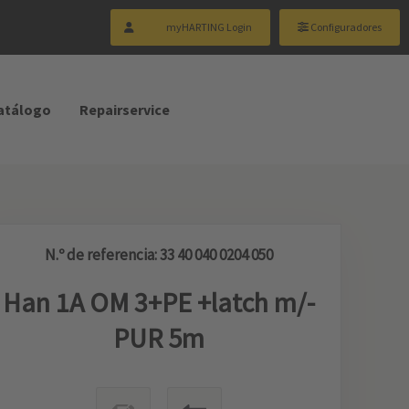
myHARTING Login
Configuradores
catálogo
Repairservice
N.º de referencia: 33 40 040 0204 050
Han 1A OM 3+PE +latch m/-
PUR 5m