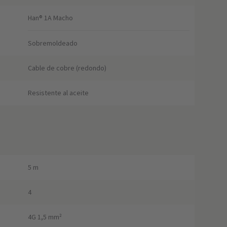
Han® 1A Macho
Sobremoldeado
Cable de cobre (redondo)
Resistente al aceite
5 m
4
4G 1,5 mm²