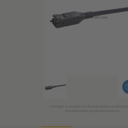
La imagen se muestra con fines ilustrativos exclusiva
Consulte la descripción del producto.