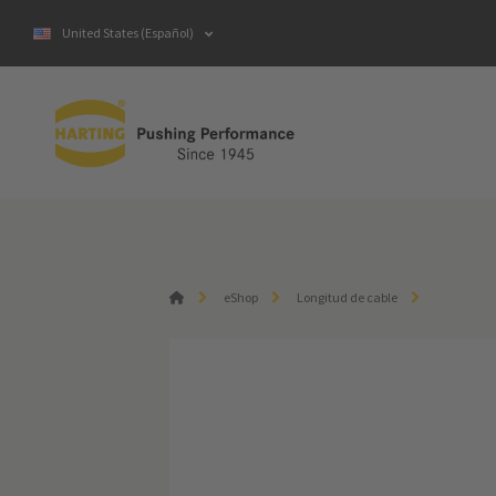
United States (Español)
eShop
Longitud de cable