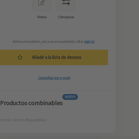
Notas
Comparar
All functionalities, price and availability after
sign in
.
Añadir a la lista de deseos
Consultar por e-mail
NUEVO
Productos combinables
no hay datos disponibles