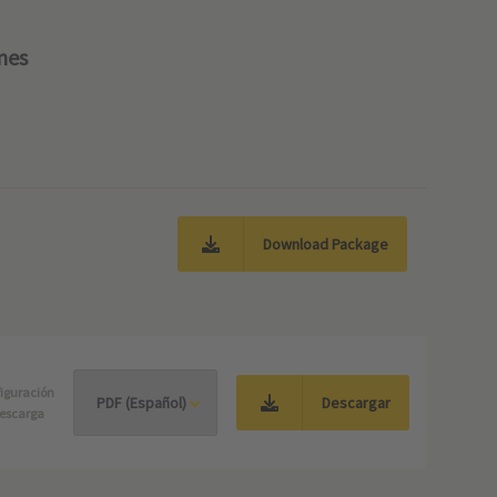
nes
Download Package
iguración
Descargar
escarga