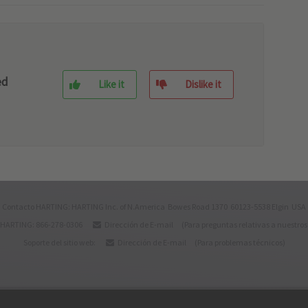
ed
Like it
Dislike it
Contacto HARTING: HARTING Inc. of N.America Bowes Road 1370 60123-5538 Elgin USA
 HARTING: 866-278-0306
Dirección de E-mail
(Para preguntas relativas a nuestros
Soporte del sitio web:
Dirección de E-mail
(Para problemas técnicos)