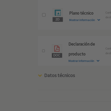
Plano técnico
Conf
de d
Mostrar información
Declaración de
Conf
producto
de d
Mostrar información
Datos técnicos