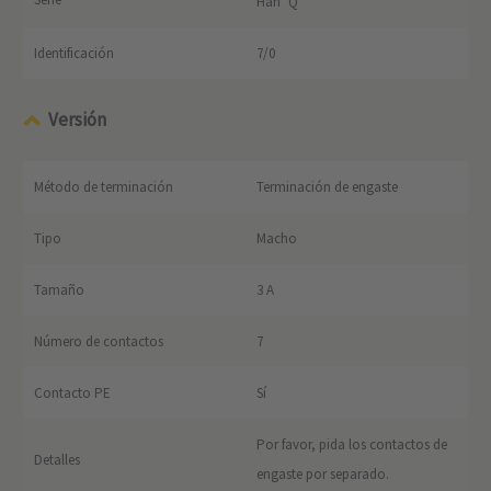
Han
Q
Identificación
7/0
Versión
Método de terminación
Terminación de engaste
Tipo
Macho
Tamaño
3 A
Número de contactos
7
Contacto PE
Sí
Por favor, pida los contactos de
Detalles
engaste por separado.