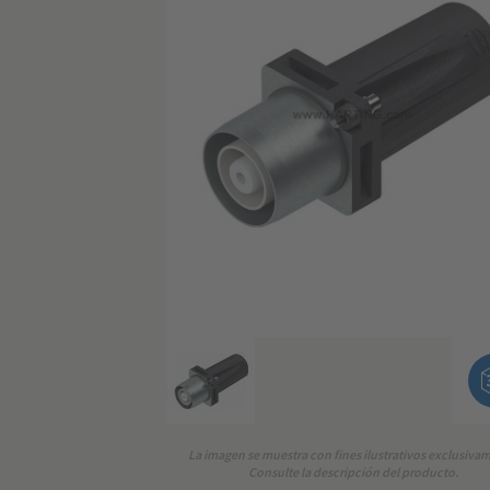
La imagen se muestra con fines ilustrativos exclusiva
Consulte la descripción del producto.