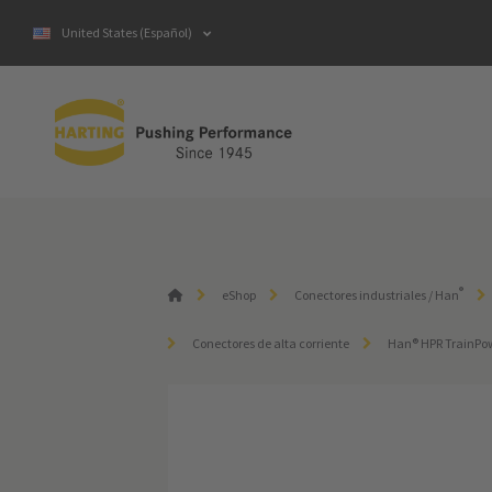
United States (Español)
®
eShop
Conectores industriales / Han
Conectores de alta corriente
Han® HPR TrainPo