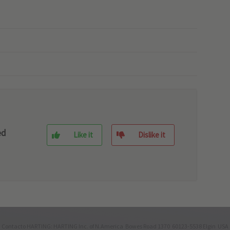
ed
Like it
Dislike it
Contacto HARTING: HARTING Inc. of N.America Bowes Road 1370 60123-5538 Elgin USA