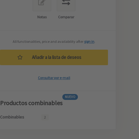
Notas
Comparar
All functionalities, price and availability after
sign in
.
Añadir a la lista de deseos
Consultar por e-mail
NUEVO
Productos combinables
Combinables
2