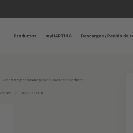
Productos
myHARTING
Descargas / Pedido de 
Conectores y cableados para aplicaciones específicas
werLine
10 40 331 1118