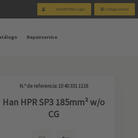
myHARTING Login
Configuradores
catálogo
Repairservice
N.º de referencia: 10 40 331 1118
Han HPR SP3 185mm² w/o
CG