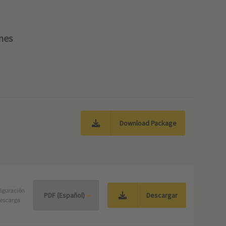
nes
Download Package
iguración
Descargar
escarga