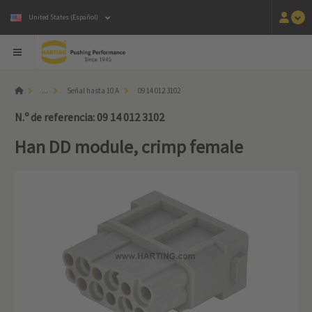
United States (Español)
...
Señal hasta 10 A
09 14 012 3102
N.º de referencia: 09 14 012 3102
Han DD module, crimp female