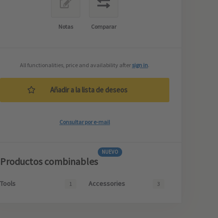
Notas
Comparar
All functionalities, price and availability after
sign in
.
Añadir a la lista de deseos
Consultar por e-mail
NUEVO
Productos combinables
Tools
Accessories
1
3