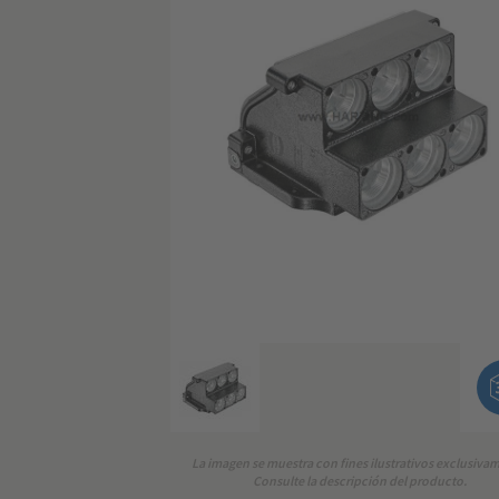
La imagen se muestra con fines ilustrativos exclusiva
Consulte la descripción del producto.