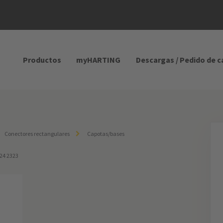
Productos
myHARTING
Descargas / Pedido de 
Conectores rectangulares
Capotas/bases
124 2323