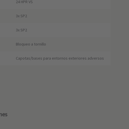
24 HPR VS
3x SP2
3x SP2
Bloqueo a tornillo
Capotas/bases para entornos exteriores adversos
nes