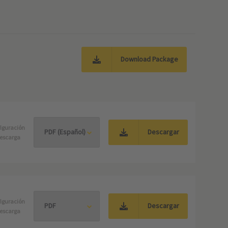
Download Package
iguración
Descargar
escarga
iguración
Descargar
escarga