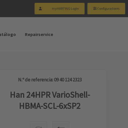
myHARTING Login
Configuradores
catálogo
Repairservice
N.º de referencia: 09 40 124 2323
Han 24HPR VarioShell-
HBMA-SCL-6xSP2