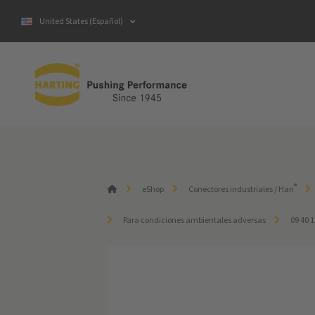
United States (Español)
®
eShop
Conectores industriales / Han
Para condiciones ambientales adversas
09 40 