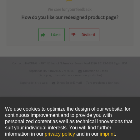
We care for your feedback.
How do you like our redesigned product page?
Like it
Dislike it
Contacto HARTING: HARTING Inc. of N.America Bowes Road 1370 60123-5538 Elgin USA
Soporte de HARTING: 866-278-0306
Dirección de E-mail
(Para preguntas relativas a nuestros productos)
Soporte del sitio web:
Dirección de E-mail
(Para problemas técnicos)
© HARTING Technology Group
Inicio
Política de privacidad
Condiciones de uso
Condiciones de venta
Política de cookies
Aviso legal