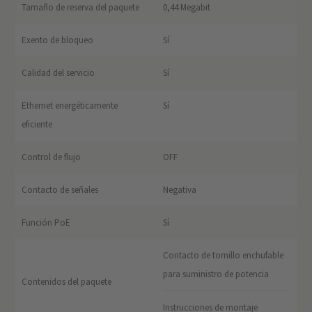
Tamaño de reserva del paquete
0,44 Megabit
Exento de bloqueo
Sí
Calidad del servicio
Sí
Ethernet energéticamente
Sí
eficiente
Control de flujo
OFF
Contacto de señales
Negativa
Función PoE
Sí
Contacto de tornillo enchufable
para suministro de potencia
Contenidos del paquete
Instrucciones de montaje