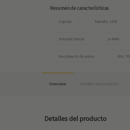
Resumen de caracterísiticas
Capota
Tamaño: 10 B
Entrada lateral
1x M40
Recubierto de polvo
RAL 703
Overview
Detalles del producto
Detalles del producto