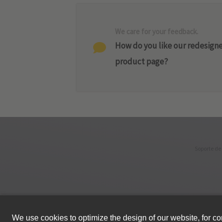
We care for your feedback.
How do you like our redesign
product page?
Soporte de
© HARTING Technology Group