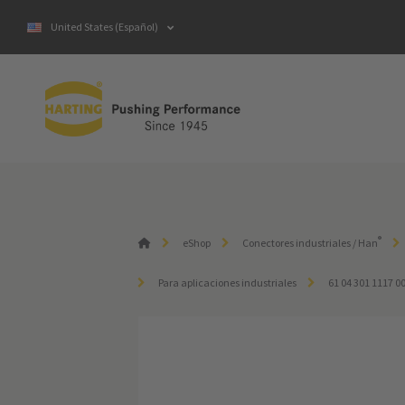
United States (Español)
®
eShop
Conectores industriales / Han
Para aplicaciones industriales
61 04 301 1117 0