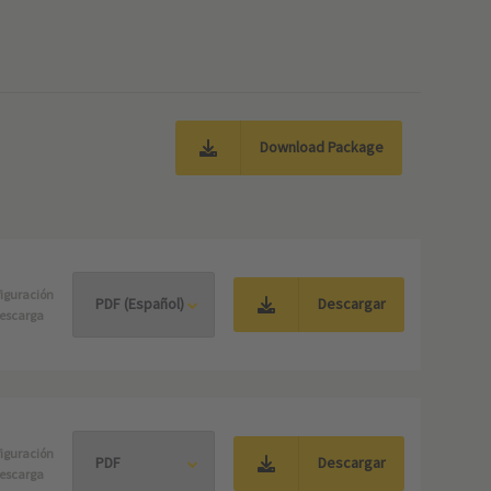
Download Package
iguración
Descargar
escarga
iguración
Descargar
escarga