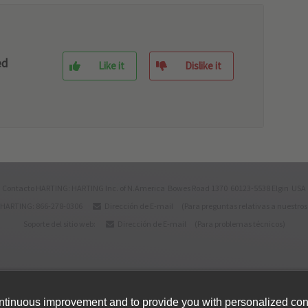
ed
Like it
Dislike it
Contacto HARTING: HARTING Inc. of N.America Bowes Road 1370 60123-5538 Elgin USA
 HARTING: 866-278-0306
Dirección de E-mail
(Para preguntas relativas a nuestros
Soporte del sitio web:
Dirección de E-mail
(Para problemas técnicos)