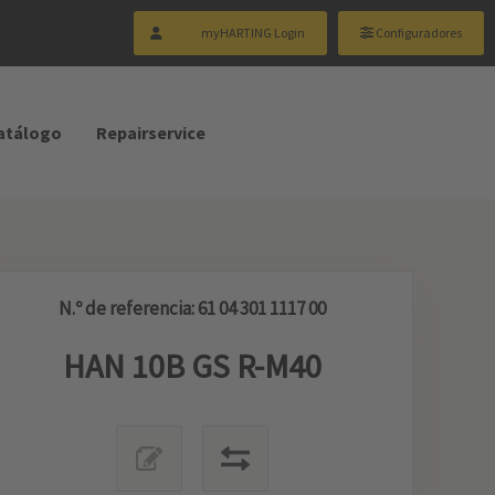
myHARTING Login
Configuradores
catálogo
Repairservice
N.º de referencia: 61 04 301 1117 00
HAN 10B GS R-M40