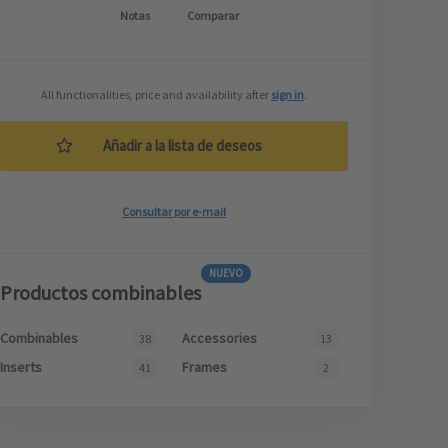
Notas
Comparar
All functionalities, price and availability after
sign in
.
Añadir a la lista de deseos
Consultar por e-mail
NUEVO
Productos combinables
Combinables
Accessories
38
13
Inserts
Frames
41
2