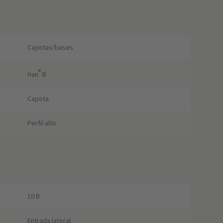
Capotas/bases
®
Han
B
Capota
Perfil alto
10 B
Entrada lateral