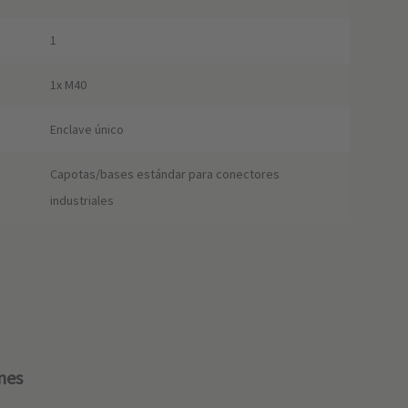
1
1x M40
Enclave único
Capotas/bases estándar para conectores
industriales
nes