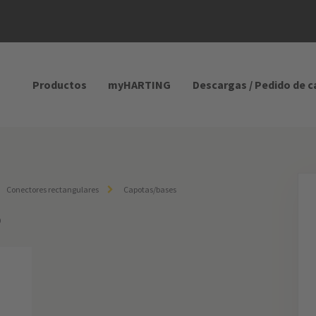
Productos
myHARTING
Descargas / Pedido de 
Conectores rectangulares
Capotas/bases
0