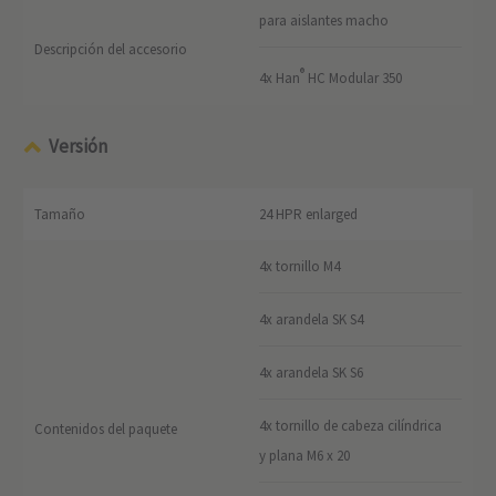
para aislantes macho
Descripción del accesorio
®
4x Han
HC Modular 350
Versión
Tamaño
24 HPR enlarged
4x tornillo M4
4x arandela SK S4
4x arandela SK S6
4x tornillo de cabeza cilíndrica
Contenidos del paquete
y plana M6 x 20