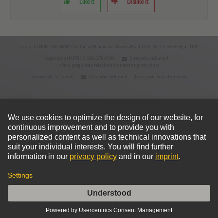
Like it
Dislike it
Contacto HARTING: HARTING Inc. of N.America Bowes Road 1370 60123-5538 Elgin USA
Soporte de HARTING: 866-278-0306
Dirección de E-mail
(Para preguntas relativas a nuestros productos)
Soporte del sitio web:
Dirección de E-mail
(Para problemas técnicos)
© HARTING Technology Group
Inicio
Política de privacidad
Condiciones de uso
Condiciones de venta
Política de cookies
Aviso legal
Añadir a la lista de
Productos
combinables