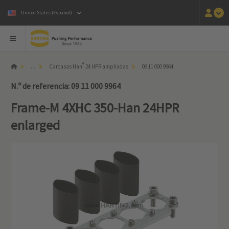
United States (Español)
®
...
Carcasas Han
24 HPR ampliadas
09 11 000 9964
N.º de referencia: 09 11 000 9964
Frame-M 4XHC 350-Han 24HPR
enlarged