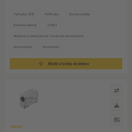
Tamaño: 10 B
Perfil alto
Enclave doble
Entrada lateral
1x M32
Material (capota/base): Fundición de aluminio
No revestido
No pintado
Añadir a la lista de deseos
Capota