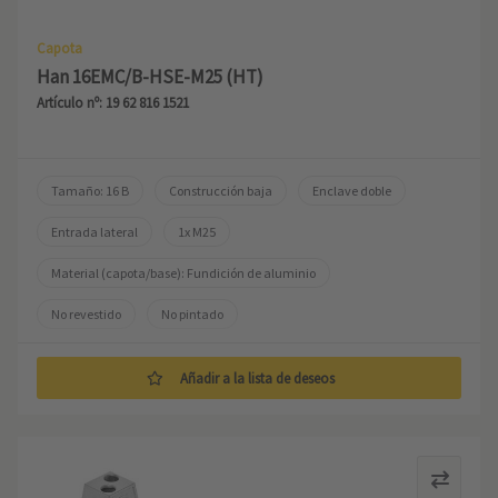
Capota
Han 16EMC/B-HSE-M25 (HT)
Artículo nº: 19 62 816 1521
Tamaño: 16 B
Construcción baja
Enclave doble
Entrada lateral
1x M25
Material (capota/base): Fundición de aluminio
No revestido
No pintado
Añadir a la lista de deseos