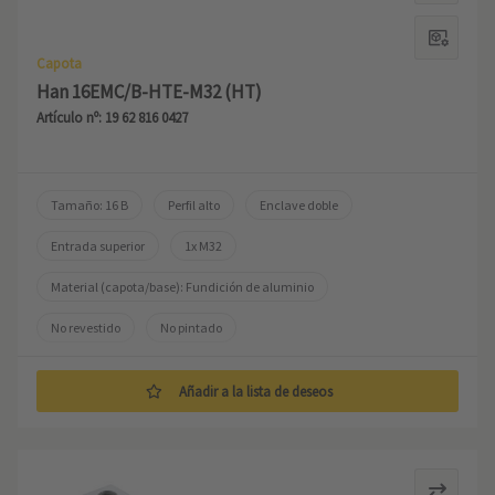
Capota
Han 16EMC/B-HTE-M32 (HT)
Artículo nº: 19 62 816 0427
Tamaño: 16 B
Perfil alto
Enclave doble
Entrada superior
1x M32
Material (capota/base): Fundición de aluminio
No revestido
No pintado
Añadir a la lista de deseos