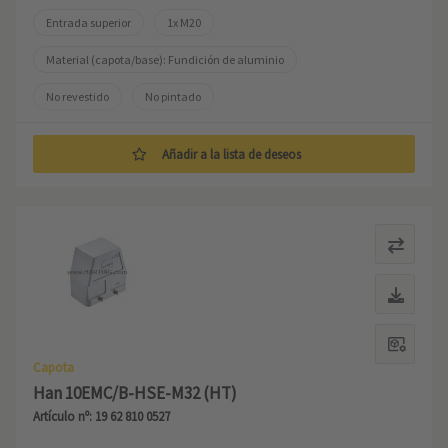
Entrada superior
1x M20
Material (capota/base): Fundición de aluminio
No revestido
No pintado
Añadir a la lista de deseos
Capota
Han 10EMC/B-HSE-M32 (HT)
Artículo nº: 19 62 810 0527