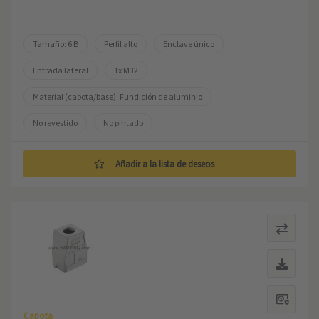
Tamaño: 6 B
Perfil alto
Enclave único
Entrada lateral
1x M32
Material (capota/base): Fundición de aluminio
No revestido
No pintado
Añadir a la lista de deseos
Capota