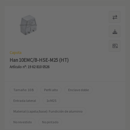
Capota
Han 10EMC/B-HSE-M25 (HT)
Artículo nº: 19 62 810 0526
Tamaño: 10 B
Perfil alto
Enclave doble
Entrada lateral
1x M25
Material (capota/base): Fundición de aluminio
No revestido
No pintado