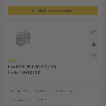
Añadir a la lista de deseos
Capota
Han 16EMC/B-HSE-M32 (HT)
Artículo nº: 19 62 816 0527
Tamaño: 16 B
Perfil alto
Enclave doble
Entrada lateral
1x M32