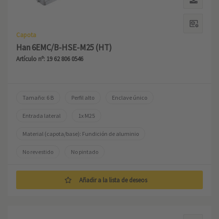
Capota
Han 6EMC/B-HSE-M25 (HT)
Artículo nº: 19 62 806 0546
Tamaño: 6 B
Perfil alto
Enclave único
Entrada lateral
1x M25
Material (capota/base): Fundición de aluminio
No revestido
No pintado
Añadir a la lista de deseos