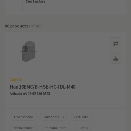
Contactos
86 products
(of 86)
Capota
Han 16EMC/B-HSE-HC-fDL-M40
Artículo nº: 19 62 816 0523
Tipo especial
Tamaño: 16 B
Perfil alto
Enclave doble
Entrada lateral
1x M40