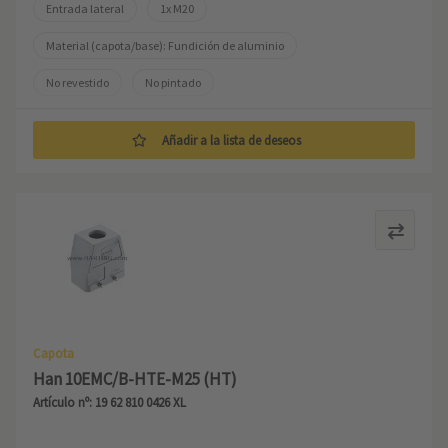
Entrada lateral
1x M20
Material (capota/base): Fundición de aluminio
No revestido
No pintado
Añadir a la lista de deseos
Capota
Han 10EMC/B-HTE-M25 (HT)
Artículo nº: 19 62 810 0426 XL