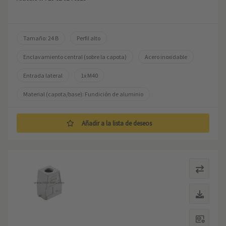
Tamaño: 24 B
Perfil alto
Enclavamiento central (sobre la capota)
Acero inoxidable
Entrada lateral
1x M40
Material (capota/base): Fundición de aluminio
No revestido
Añadir a la lista de deseos