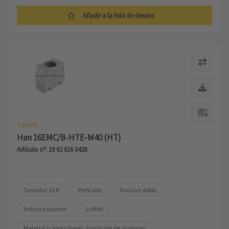
Añadir a la lista de deseos
Capota
Han 16EMC/B-HTE-M40 (HT)
Artículo nº: 19 62 816 0428
Tamaño: 16 B
Perfil alto
Enclave doble
Entrada superior
1x M40
Material (capota/base): Fundición de aluminio