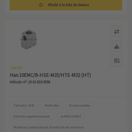
Añadir a la lista de deseos
Capota
Han 10EMC/B-HSE-M25/HTE-M32 (HT)
Artículo nº: 19 62 810 0596
Tamaño: 10 B
Perfil alto
Enclave doble
Entrada superior/lateral
1x M25 1x M32
Material (capota/base): Fundición de aluminio