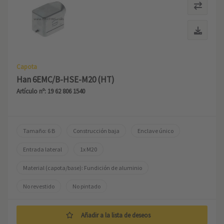
Capota
Han 6EMC/B-HSE-M20 (HT)
Artículo nº: 19 62 806 1540
Tamaño: 6 B
Construcción baja
Enclave único
Entrada lateral
1x M20
Material (capota/base): Fundición de aluminio
No revestido
No pintado
Añadir a la lista de deseos