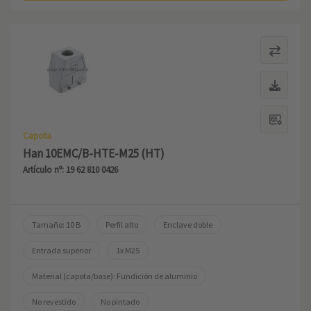
Capota
Han 10EMC/B-HTE-M25 (HT)
Artículo nº: 19 62 810 0426
Tamaño: 10 B
Perfil alto
Enclave doble
Entrada superior
1x M25
Material (capota/base): Fundición de aluminio
No revestido
No pintado