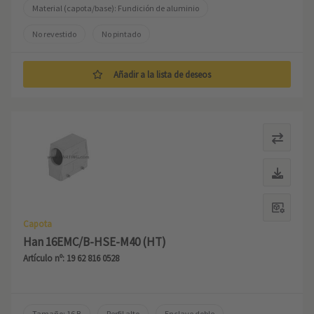
Material (capota/base): Fundición de aluminio
No revestido
No pintado
Añadir a la lista de deseos
Capota
Han 16EMC/B-HSE-M40 (HT)
Artículo nº: 19 62 816 0528
Tamaño: 16 B
Perfil alto
Enclave doble