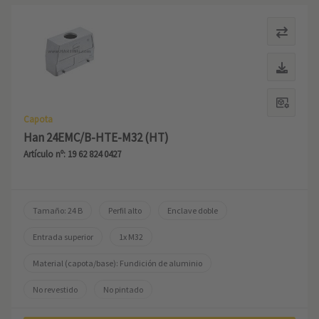
Capota
Han 24EMC/B-HTE-M32 (HT)
Artículo nº: 19 62 824 0427
Tamaño: 24 B
Perfil alto
Enclave doble
Entrada superior
1x M32
Material (capota/base): Fundición de aluminio
No revestido
No pintado