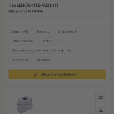
Han 6EMC/B-HTE-M32 (HT)
Artículo nº: 19 62 806 0447
Tamaño: 6 B
Perfil alto
Enclave único
Entrada superior
1x M32
Material (capota/base): Fundición de aluminio
No revestido
No pintado
Añadir a la lista de deseos