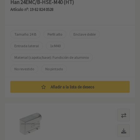
Han 24EMC/B-HSE-M40 (HT)
Artículo nº: 19 62 824 0528
Tamaño: 24 B
Perfil alto
Enclave doble
Entrada lateral
1x M40
Material (capota/base): Fundición de aluminio
No revestido
No pintado
Añadir a la lista de deseos