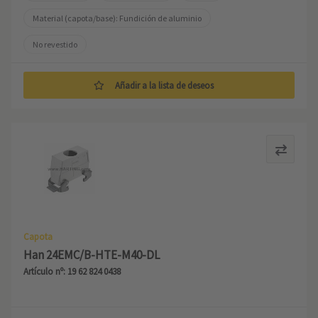
Material (capota/base): Fundición de aluminio
No revestido
Añadir a la lista de deseos
Capota
Han 24EMC/B-HTE-M40-DL
Artículo nº: 19 62 824 0438