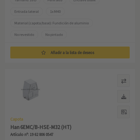
Entrada lateral
1x M40
Material (capota/base): Fundición de aluminio
No revestido
No pintado
Añadir a la lista de deseos
Capota
Han 6EMC/B-HSE-M32 (HT)
Artículo nº: 19 62 806 0547