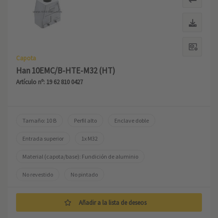
Capota
Han 10EMC/B-HTE-M32 (HT)
Artículo nº: 19 62 810 0427
Tamaño: 10 B
Perfil alto
Enclave doble
Entrada superior
1x M32
Material (capota/base): Fundición de aluminio
No revestido
No pintado
Añadir a la lista de deseos