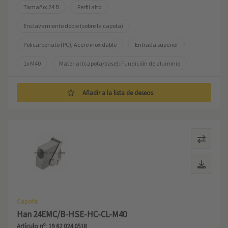
Tamaño: 24 B
Perfil alto
Enclavamiento doble (sobre la capota)
Policarbonato (PC), Acero inoxidable
Entrada superior
1x M40
Material (capota/base): Fundición de aluminio
No revestido
Añadir a la lista de deseos
Capota
Han 24EMC/B-HSE-HC-CL-M40
Artículo nº: 19 62 024 0518