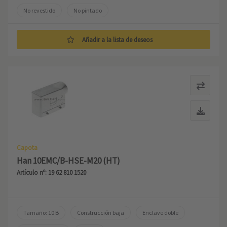
No revestido
No pintado
Añadir a la lista de deseos
Capota
Han 10EMC/B-HSE-M20 (HT)
Artículo nº: 19 62 810 1520
Tamaño: 10 B
Construcción baja
Enclave doble