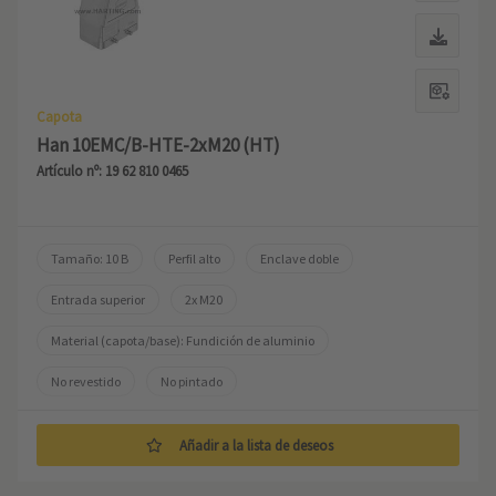
Capota
Han 10EMC/B-HTE-2xM20 (HT)
Artículo nº: 19 62 810 0465
Tamaño: 10 B
Perfil alto
Enclave doble
Entrada superior
2x M20
Material (capota/base): Fundición de aluminio
No revestido
No pintado
Añadir a la lista de deseos