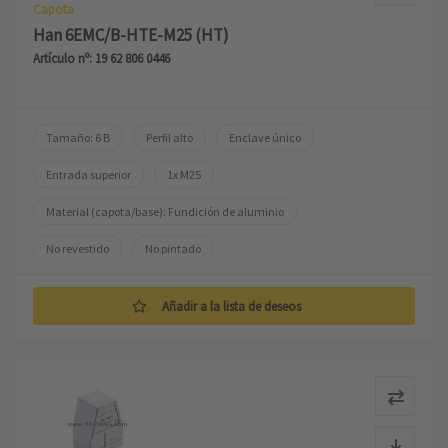
Capota
Han 6EMC/B-HTE-M25 (HT)
Artículo nº: 19 62 806 0446
Tamaño: 6 B
Perfil alto
Enclave único
Entrada superior
1x M25
Material (capota/base): Fundición de aluminio
No revestido
No pintado
Añadir a la lista de deseos