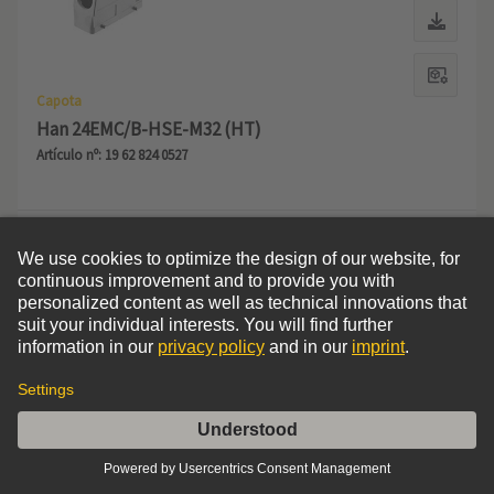
Capota
Han 24EMC/B-HSE-M32 (HT)
Artículo nº: 19 62 824 0527
Tamaño: 24 B
Perfil alto
Enclave doble
Entrada lateral
1x M32
Material (capota/base): Fundición de aluminio
No revestido
No pintado
Añadir a la lista de deseos
Comparar
Ordenar por
Filters