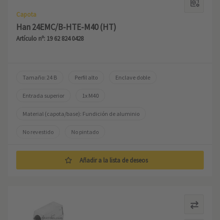
Capota
Han 24EMC/B-HTE-M40 (HT)
Artículo nº: 19 62 824 0428
Tamaño: 24 B
Perfil alto
Enclave doble
Entrada superior
1x M40
Material (capota/base): Fundición de aluminio
No revestido
No pintado
Añadir a la lista de deseos