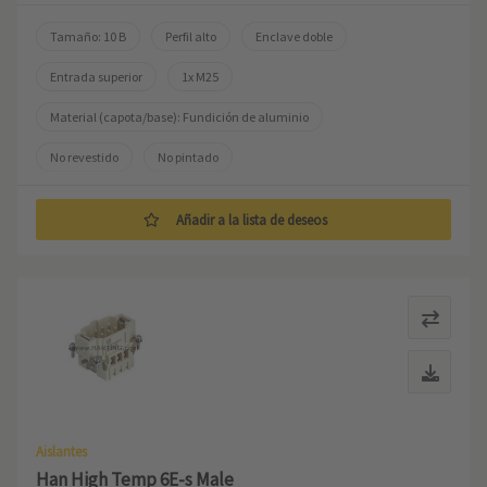
Tamaño: 10 B
Perfil alto
Enclave doble
Entrada superior
1x M25
Material (capota/base): Fundición de aluminio
No revestido
No pintado
Añadir a la lista de deseos
Aislantes
Han High Temp 6E-s Male