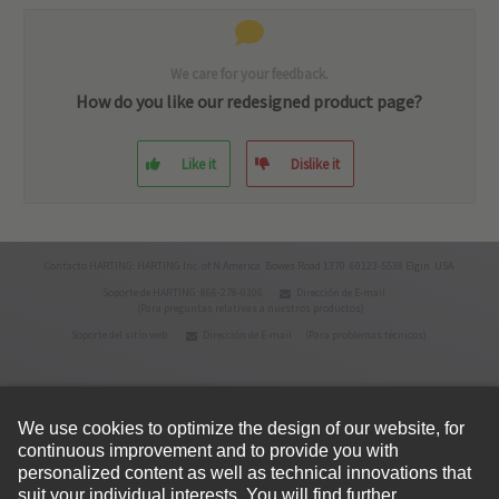
We care for your feedback.
How do you like our redesigned product page?
Like it
Dislike it
Contacto HARTING: HARTING Inc. of N.America Bowes Road 1370 60123-5538 Elgin USA
Soporte de HARTING: 866-278-0306
Dirección de E-mail
(Para preguntas relativas a nuestros productos)
Soporte del sitio web:
Dirección de E-mail
(Para problemas técnicos)
© HARTING Technology Group
Inicio
Política de privacidad
Condiciones de uso
Condiciones de venta
Política de cookies