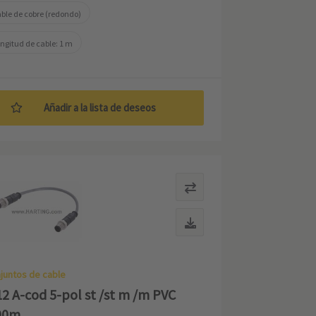
ble de cobre (redondo)
ngitud de cable: 1 m
Añadir a la lista de deseos
juntos de cable
2 A-cod 5-pol st /st m /m PVC
00m