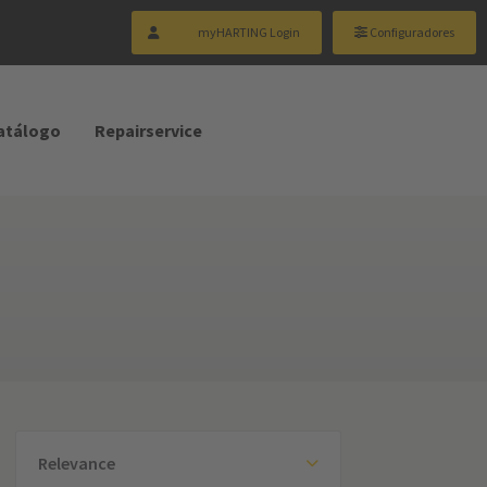
myHARTING Login
Configuradores
catálogo
Repairservice
Relevance