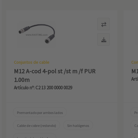
Conjuntos de cable
Con
M12 A-cod 4-pol st /st m /f PUR
M1
1.00m
Art
Artículo nº: C2 13 200 0000 0029
Premontado por ambos lados
Pr
Cable de cobre (redondo)
Sin halógenos
Ca