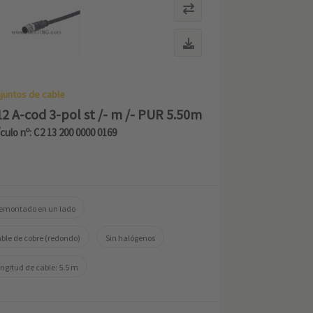
juntos de cable
2 A-cod 3-pol st /- m /- PUR 5.50m
ículo nº: C2 13 200 0000 0169
emontado en un lado
ble de cobre (redondo)
Sin halógenos
ngitud de cable: 5.5 m