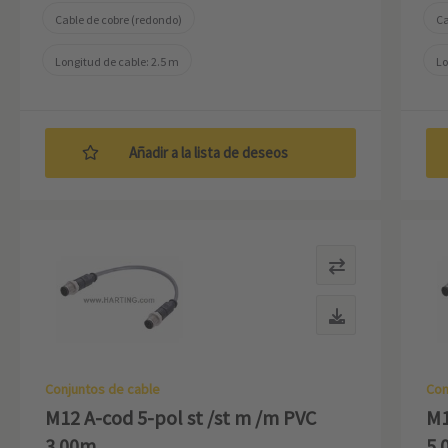
Cable de cobre (redondo)
Ca
Longitud de cable: 2.5 m
Lo
Añadir a la lista de deseos
Conjuntos de cable
Con
M12 A-cod 5-pol st /st m /m PVC
M1
3.00m
5.