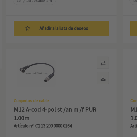
Longitud de cable: 1 m
Lo
Añadir a la lista de deseos
Conjuntos de cable
Con
M12 A-cod 4-pol st /an m /f PUR
M1
1.00m
1.
Artículo nº: C2 13 200 0000 0164
Art