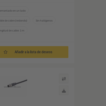
emontado en un lado
ble de cobre (redondo)
Sin halógenos
ngitud de cable: 1 m
Añadir a la lista de deseos