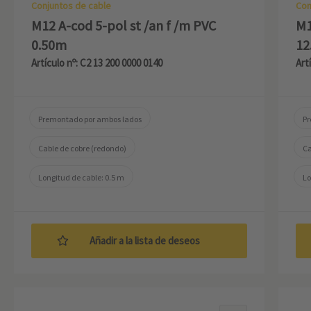
Conjuntos de cable
Con
M12 A-cod 5-pol st /an f /m PVC
M1
0.50m
12
Artículo nº: C2 13 200 0000 0140
Art
Premontado por ambos lados
Pr
Cable de cobre (redondo)
Ca
Longitud de cable: 0.5 m
Lo
Añadir a la lista de deseos