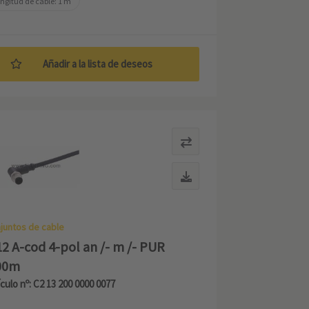
ngitud de cable: 1 m
Añadir a la lista de deseos
juntos de cable
2 A-cod 4-pol an /- m /- PUR
00m
ículo nº: C2 13 200 0000 0077