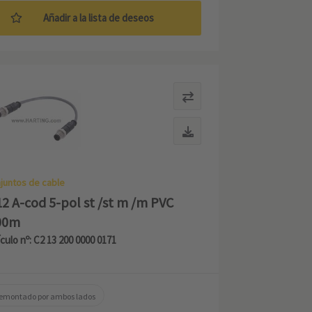
Añadir a la lista de deseos
juntos de cable
2 A-cod 5-pol st /st m /m PVC
00m
ículo nº: C2 13 200 0000 0171
emontado por ambos lados