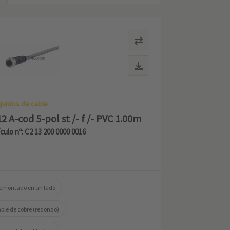
juntos de cable
2 A-cod 5-pol st /- f /- PVC 1.00m
ículo nº: C2 13 200 0000 0016
emontado en un lado
ble de cobre (redondo)