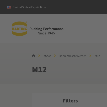
United States (Español)
eShop
kann gelöscht werden
M12
M12
Filters