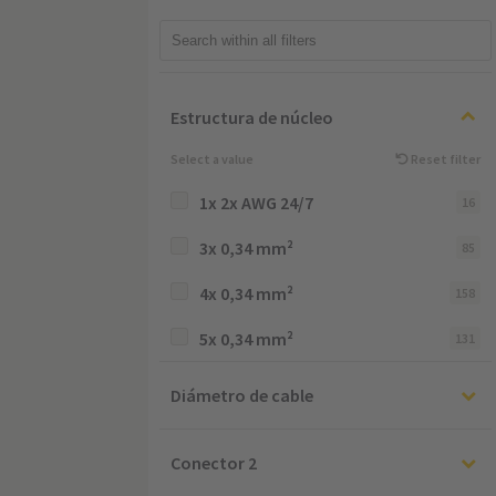
Estructura de núcleo
Select a value
Reset filter
1x 2x AWG 24/7
16
3x 0,34 mm²
85
4x 0,34 mm²
158
5x 0,34 mm²
131
Diámetro de cable
Conector 2