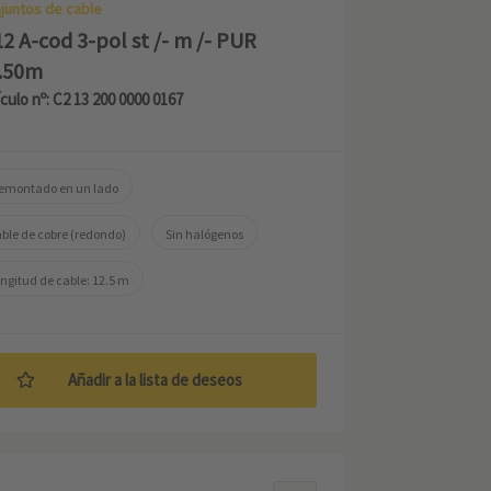
juntos de cable
2 A-cod 3-pol st /- m /- PUR
.50m
ículo nº: C2 13 200 0000 0167
emontado en un lado
ble de cobre (redondo)
Sin halógenos
ngitud de cable: 12.5 m
Añadir a la lista de deseos