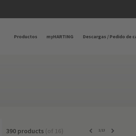
Productos
myHARTING
Descargas / Pedido de 
390 products
(of 16)
1/13