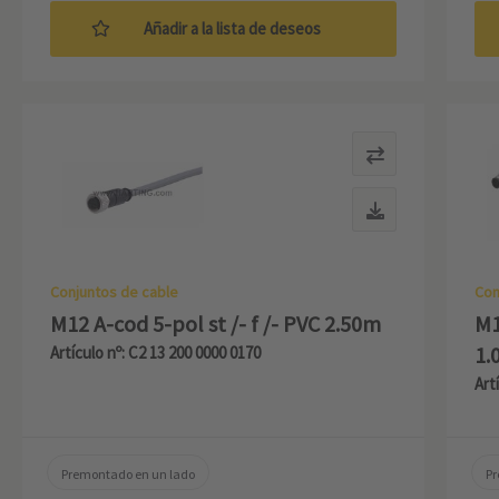
Añadir a la lista de deseos
Conjuntos de cable
Con
M12 A-cod 5-pol st /- f /- PVC 2.50m
M1
1.
Artículo nº: C2 13 200 0000 0170
Art
Premontado en un lado
Pr