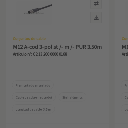
Conjuntos de cable
Con
M12 A-cod 3-pol st /- m /- PUR 3.50m
M1
Artículo nº: C2 13 200 0000 0168
Art
Premontado en un lado
Pr
Cable de cobre (redondo)
Sin halógenos
Ca
Longitud de cable: 3.5 m
Lo