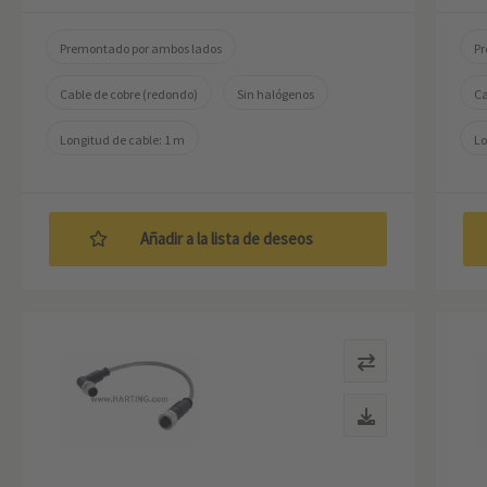
Premontado por ambos lados
Pr
Cable de cobre (redondo)
Sin halógenos
Ca
Longitud de cable: 1 m
Lo
Añadir a la lista de deseos