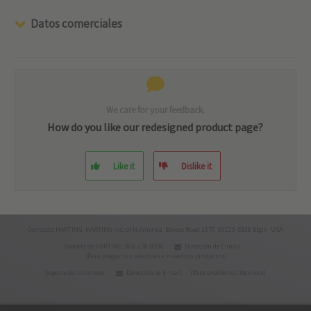
Datos comerciales
We care for your feedback.
How do you like our redesigned product page?
Like it
Dislike it
Contacto HARTING: HARTING Inc. of N.America Bowes Road 1370 60123-5538 Elgin USA
Soporte de HARTING: 866-278-0306
Dirección de E-mail
(Para preguntas relativas a nuestros productos)
Soporte del sitio web:
Dirección de E-mail
(Para problemas técnicos)