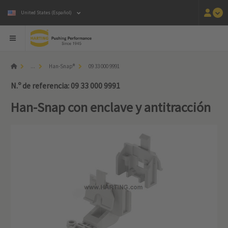
United States (Español)
...
Han-Snap®
09 33 000 9991
N.º de referencia: 09 33 000 9991
Han-Snap con enclave y antitracción