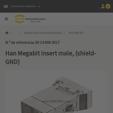
United States (Español)
...
Módulos de transmisión de datos
09 14 008 3017
N.º de referencia: 09 14 008 3017
Han Megabit insert male, (shield-
GND)