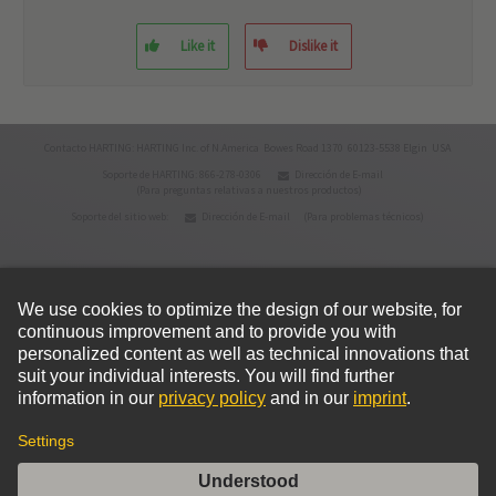
Like it
Dislike it
Contacto HARTING: HARTING Inc. of N.America Bowes Road 1370 60123-5538 Elgin USA
Soporte de HARTING: 866-278-0306
Dirección de E-mail
(Para preguntas relativas a nuestros productos)
Soporte del sitio web:
Dirección de E-mail
(Para problemas técnicos)
© HARTING Technology Group
Inicio
Política de privacidad
Condiciones de uso
Condiciones de venta
Política de cookies
Aviso legal